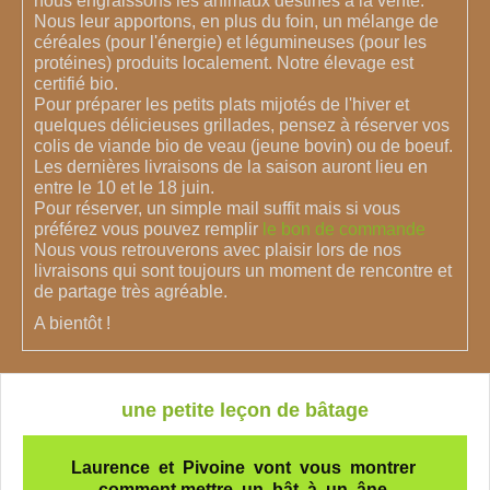
nous engraissons les animaux destinés à la vente.
Nous leur apportons, en plus du
foin, un mélange de
céréales (pour l'énergie) et légumineuses (pour les
protéines) produits localement. Notre élevage est
certifié bio.
Pour préparer les petits plats mijotés de l'hiver et
quelques délicieuses
grillades,
pensez à réserver vos
colis de viande bio de veau (jeune bovin) ou de boeuf.
Les dernières livraisons de la saison auront lieu en
entre le 10 et le 18 juin.
Pour réserver, un simple mail suffit mais si vous
préférez vous pouvez remplir
le bon de commande
Nous vous retrouverons avec plaisir lors de nos
livraisons qui sont toujours un moment de rencontre et
de partage très agréable.
A bientôt !
une petite leçon de bâtage
Laurence et Pivoine vont vous montrer
comment mettre un bât à un âne.