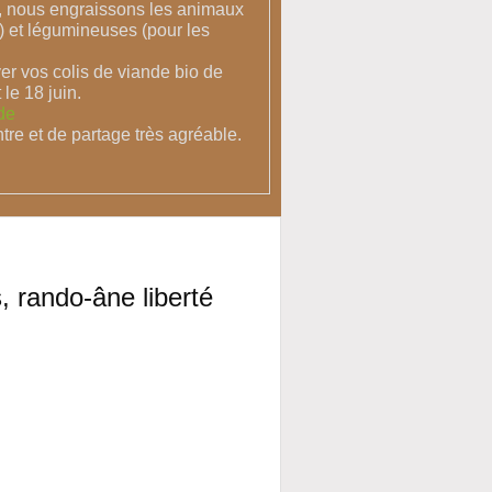
e, nous engraissons les animaux
) et légumineuses (pour les
er vos colis de viande bio de
 le 18 juin.
de
tre et de partage très agréable.
 rando-âne liberté