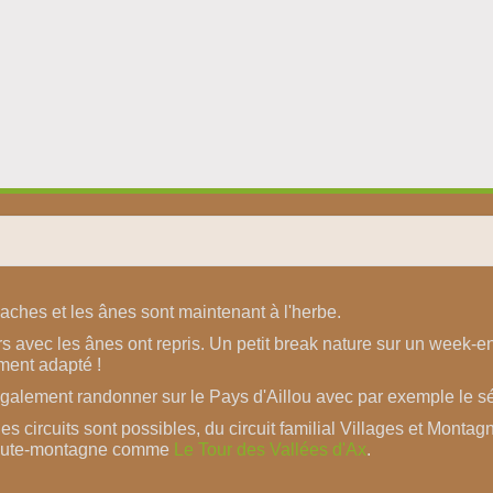
vaches et les ânes sont maintenant à l'herbe.
 avec les ânes ont repris. Un petit break nature sur un week-e
ment adapté !
également randonner sur le Pays d'Aillou avec par exemple le s
es circuits sont possibles, du circuit familial Villages et Montag
 haute-montagne comme
Le Tour des Vallées d'Ax
.