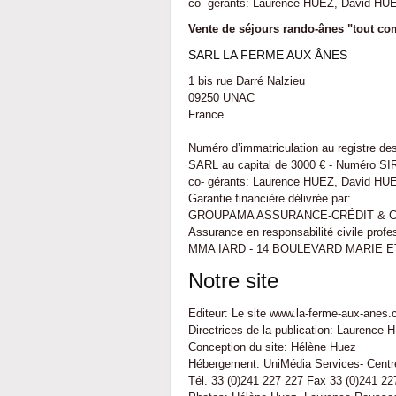
co- gérants: Laurence HUEZ, David HU
Vente de séjours rando-ânes "tout co
SARL LA FERME AUX ÂNES
1 bis rue Darré Nalzieu
09250 UNAC
France
Numéro d’immatriculation au registre d
SARL au capital de 3000 € - Numéro S
co- gérants: Laurence HUEZ, David HU
Garantie financière délivrée par:
GROUPAMA ASSURANCE-CRÉDIT & CAU
Assurance en responsabilité civile prof
MMA IARD - 14 BOULEVARD MARIE E
Notre site
Editeur: Le site www.la-ferme-aux-anes
Directrices de la publication: Laurence
Conception du site: Hélène Huez
Hébergement: UniMédia Services- Centr
Tél. 33 (0)241 227 227 Fax 33 (0)241 2