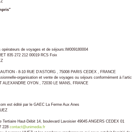
EZ
mpris"
es opérateurs de voyages et de séjours:IM009180004
IRET 835 272 212 00019 RCS Foix
EZ
TION - 8-10 RUE D’ASTORG , 75008 PARIS CEDEX , FRANCE
essionnelle-organisation et vente de voyages ou séjours conformément à l’arti
T ALEXANDRE OYON , 72030 LE MANS, FRANCE
.com est édité par le GAEC La Ferme Aux Anes
 HUEZ
e Tertiaire Haut-Débit 14, boulevard Lavoisier 49045 ANGERS CEDEX 01
27 228
contact@unimedia.fr