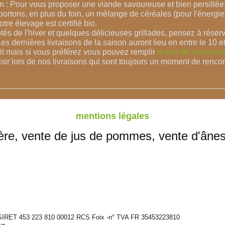
n : Pour vous proposer une viande savoureuse et bien persillé
pportons, en plus du
foin, un mélange de céréales (pour l'énergie
tre élevage est certifié bio.
otés de l'hiver et quelques délicieuses
grillades,
pensez à réserv
s dernières livraisons de la saison auront lieu en entre le 10 et
fit mais si vous préférez vous pouvez remplir
le bon de comman
ir lors de nos livraisons qui sont toujours un moment de rencon
mentions légales
ère, vente de jus de pommes, vente d'ânes,
 SIRET 453 223 810 00012 RCS Foix -n° TVA FR 35453223810