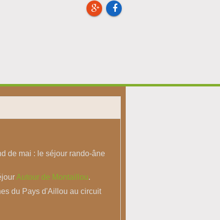
nd de mai : le séjour rando-âne
éjour
Autour de Montaillou
.
nes du Pays d'Aillou au circuit