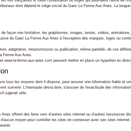
es lois françaises et toute contestation ou litiges qui pourraient naître de l'in
ribunaux dont dépend le siège social du Gaec La Ferme Aux Anes. La langue 
, de façon non limitative, les graphismes, images, textes, vidéos, animations,
clusive du Gaec La Ferme Aux Anes à l'exception des marques, logos ou conte
ation, adaptation, retransmission ou publication, même partielle, de ces différe
 La Ferme Aux Anes.
ernet www.la-ferme-aux-anes.com peuvent mettre en place un hyperlien en direct
ion
tous les moyens dont il dispose, pour assurer une information fiable et une m
vent survenir. L'internaute devra donc s'assurer de l'exactitude des informa
il jugerait utile.
Anes offrent des liens vers d’autres sites internet ou d’autres ressources dis
aucun moyen pour contrôler les sites en connexion avec ses sites internet. I
rantit.