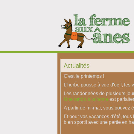
Actualités
C'est le printemps !
L'herbe pousse à vue d'oeil, les 
Les randonnées de plusieurs jours
Une rando à la ferme
est parfaite
A partir de mi-mai, vous pouvez 
Et pour vos vacances d'été, tous l
bien sportif avec une partie en