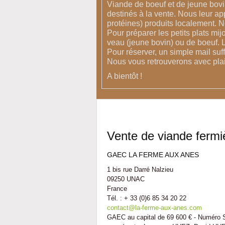
Viande de boeuf et de jeune bovi
destinés à la vente. Nous leur a
protéines) produits localement. No
Pour préparer les petits plats mij
veau (jeune bovin) ou de boeuf. Le
Pour réserver, un simple mail suf
Nous vous retrouverons avec plais
A bientôt !
Vente de viande fermi
GAEC LA FERME AUX ANES
1 bis rue Darré Nalzieu
09250 UNAC
France
Tél. : + 33 (0)6 85 34 20 22
contact@la-ferme-aux-anes.com
GAEC au capital de 69 600 € - Numéro