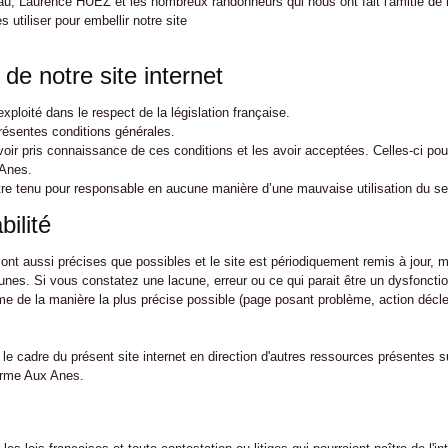
, Laurence HUEZ et les nombreux randonneurs qui nous ont fait l'amitié de 
 utiliser pour embellir notre site
 de notre site internet
ploité dans le respect de la législation française.
 présentes conditions générales.
avoir pris connaissance de ces conditions et les avoir acceptées. Celles-ci po
 Anes.
e tenu pour responsable en aucune manière d’une mauvaise utilisation du se
ilité
ont aussi précises que possibles et le site est périodiquement remis à jour, m
nes. Si vous constatez une lacune, erreur ou ce qui parait être un dysfonctio
ème de la manière la plus précise possible (page posant problème, action décle
le cadre du présent site internet en direction d'autres ressources présentes su
erme Aux Anes.