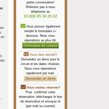
petite conversation!
N'hésitez pas à nous
ez
téléphoner au
33 (0)6 85 34 20 22
Vous pouvez également
aux
remplir le formulaire ci-
s
dessous. Nous vous
 un
répondrons au plus tôt.
Formulaire de contact
Vous êtes décidé?
es
Demandez un devis pour le
fois
circuit et les dates choisies.
Nous vous répondrons
rapidement par mail.
Demander un devis
Vous voulez réserver?
Pour confirmer votre
réservation, téléchargez le bon
s.
de réservation et envoyez le
(par mail ou courrier)