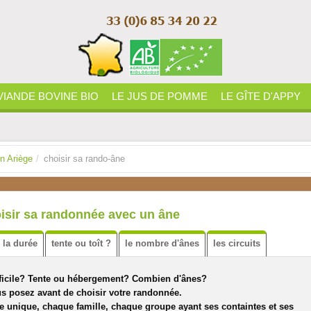
VIANDE BOVINE BIO
LE JUS DE POMME
LE GÎTE D'APPY
n Ariège
/
choisir sa rando-âne
isir sa randonnée avec un âne
la durée
tente ou toît ?
le nombre d'ânes
les circuits
ifficile? Tente ou hébergement? Combien d'ânes?
s posez avant de choisir votre randonnée.
 unique, chaque famille, chaque groupe ayant ses containtes et ses