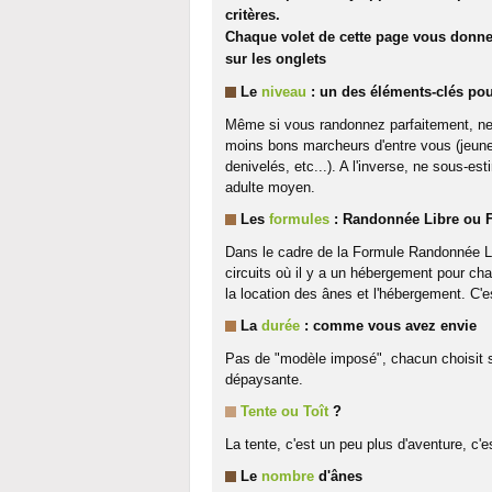
critères.
Chaque volet de cette page vous donne 
sur les onglets
Le
niveau
: un des éléments-clés po
Même si vous randonnez parfaitement, ne 
moins bons marcheurs d'entre vous (jeunes 
denivelés, etc...). A l'inverse, ne sous-
adulte moyen.
Les
formules
: Randonnée Libre ou F
Dans le cadre de la Formule Randonnée L
circuits où il y a un hébergement pour ch
la location des ânes et l'hébergement. C'e
La
durée
: comme vous avez envie
Pas de "modèle imposé", chacun choisit sel
dépaysante.
Tente ou Toît
?
La tente, c'est un peu plus d'aventure, c'
Le
nombre
d'ânes