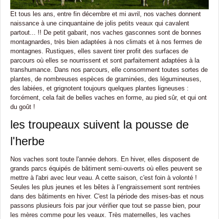
Et tous les ans, entre fin décembre et mi avril, nos vaches donnent
naissance à une cinquantaine de jolis petits veaux qui cavalent
partout... !! De petit gabarit, nos vaches gasconnes sont de bonnes
montagnardes, très bien adaptées à nos climats et à nos fermes de
montagnes. Rustiques, elles savent tirer profit des surfaces de
parcours où elles se nourrissent et sont parfaitement adaptées à la
transhumance. Dans nos parcours, elle consomment toutes sortes de
plantes, de nombreuses espèces de graminées, des légumineuses,
des labiées, et grignotent toujours quelques plantes ligneuses :
forcément, cela fait de belles vaches en forme, au pied sûr, et qui ont
du goût !
les troupeaux suivent la pousse de
l'herbe
Nos vaches sont toute l'année dehors. En hiver, elles disposent de
grands parcs équipés de bâtiment semi-ouverts où elles peuvent se
mettre à l'abri avec leur veau. A cette saison, c'est foin à volonté !
Seules les plus jeunes et les bêtes à l’engraissement sont rentrées
dans des bâtiments en hiver. C'est la période des mises-bas et nous
passons plusieurs fois par jour vérifier que tout se passe bien, pour
les mères comme pour les veaux. Très maternelles, les vaches