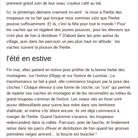
prennent grand soin de leur veau, couleur café au lait.
Ici, le printemps démarre vraiment mi-avril : la mise à l'herbe des
troupeaux ne se fait que lorsque nous sommes sûrs que l'herbe
pousse suffisamment. Et là, c'est la fête pour tout le monde ! Pour
les vaches qui se régalent des jeunes pousses, pour les éleveurs qui
n'ont plus de foin à distribuer !! D'abord dans les prés autour du
village, puis dans les parcours un peu plus haut en altitude : les
vaches suivent la pousse de l'herbe.
l'été en estive
Fin mai, elles partent en estive pour profiter de la bonne herbe des
montagnes, sur l'estive d'Appy et sur l'estive de Luzenac. La
transhumance se fait à pied, elle commence toujours par la pose des
cloches ! Chaque éleveur à une forme de cloche, un "son" qui permet
de repérer ses vaches en montagne et de les reconnaître au milieu du
grand troupeau commun de l'estive. Les veaux nés en hiver sont
assez débrouillards pour suivre leur mère dans ses territoires
d'altitude, et même s'ils têtent encore, ils ont déjà commencé à
manger de l'herbe. Quand l'automne s'avance, les troupeaux
redescendent dans la vallée. Parcours, prés de fauche, et finalement
retour dans les parcs d'hiver et distribution de foin quand les grosses
premières neiges arrivent... la boucle est bouclée !