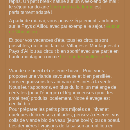
repris. Un petit break nature sur un week-end de mai :
le séjour rando-âne
Une rando à la ferme
est
parfaitement adapté !
A partir de mi-mai, vous pouvez également randonner
sur le Pays d'Aillou avec par exemple le séjour
Autour
de Montaillou
.
Et pour vos vacances d'été, tous les circuits sont
possibles, du circuit familial Villages et Montagnes du
Pays d'Aillou au circuit bien sportif avec une partie en
haute-montagne comme
Le Tour des Vallées d'Ax
.
Viande de boeuf et de jeune bovin : Pour vous
proposer une viande savoureuse et bien persillée,
nous engraissons les animaux destinés à la vente.
Nous leur apportons, en plus du
foin, un mélange de
céréales (pour l'énergie) et légumineuses (pour les
protéines) produits localement. Notre élevage est
certifié bio.
Pour préparer les petits plats mijotés de l'hiver et
quelques délicieuses
grillades,
pensez à réserver vos
colis de viande bio de veau (jeune bovin) ou de boeuf.
Les dernières livraisons de la saison auront lieu en